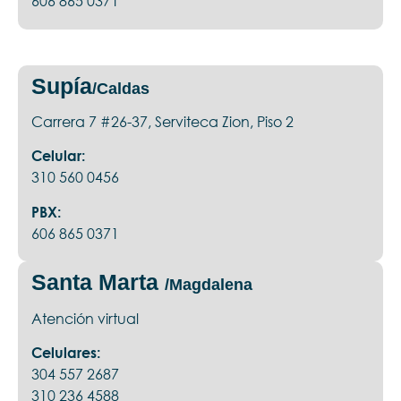
606 865 0371
Supía
/Caldas
Carrera 7 #26-37, Serviteca Zion, Piso 2
Celular:
310 560 0456
PBX:
606 865 0371
Santa Marta
/Magdalena
Atención virtual
Celulares:
304 557 2687
310 236 4588