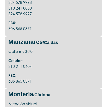
324 578 9998
310 241 8830
324 578 9997
PBX:
606 865 0371
Manzanares
/Caldas
Calle 6 #3-70
Celular:
310 211 0604
PBX:
606 865 0371
Montería
/Códoba
Atención virtual