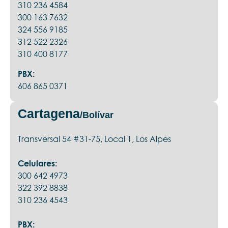
310 236 4584
300 163 7632
324 556 9185
312 522 2326
310 400 8177
PBX:
606 865 0371
Cartagena
/Bolívar
Transversal 54 #31-75, Local 1, Los Alpes
Celulares:
300 642 4973
322 392 8838
310 236 4543
PBX: