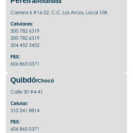
Pereira
/Risaralda
Carrera 6 #16-22, C.C. Los Arcos, Local 108
Celulares:
300 782 6319
300 782 6319
304 452 3452
PBX:
606 865 0371
Quibdó
/Chocó
Calle 30 #4-41
Celular:
310 241 8814
PBX:
606 865 0371